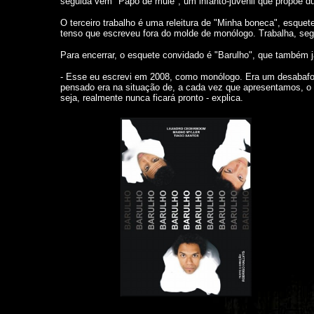
seguida vem "Papo de muié", um infanto-juvenil que propõe d
O terceiro trabalho é uma releitura de "Minha boneca", esquete
tenso que escreveu fora do molde de monólogo. Trabalha, se
Para encerrar, o esquete convidado é "Barulho", que também j
- Esse eu escrevi em 2008, como monólogo. Era um desabafo m
pensado era na situação de, a cada vez que apresentamos, o 
seja, realmente nunca ficará pronto - explica.