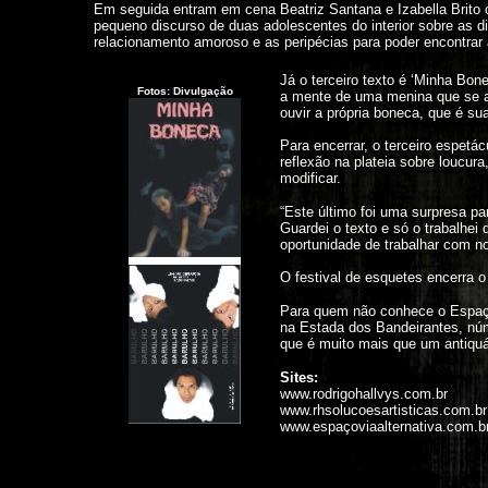
Em seguida entram em cena Beatriz Santana e Izabella Brito
pequeno discurso de duas adolescentes do interior sobre as di
relacionamento amoroso e as peripécias para poder encontrar
Já o terceiro texto é ‘Minha Bon
Fotos: Divulgação
a mente de uma menina que se af
ouvir a própria boneca, que é s
Para encerrar, o terceiro espet
reflexão na plateia sobre loucur
modificar.
“Este último foi uma surpresa 
Guardei o texto e só o trabalhe
oportunidade de trabalhar com nov
O festival de esquetes encerra 
Para quem não conhece o Espaço 
na Estada dos Bandeirantes, nú
que é muito mais que um antiquár
Sites:
www.rodrigohallvys.com.br
www.rhsolucoesartisticas.com.br
www.espaçoviaalternativa.com.b