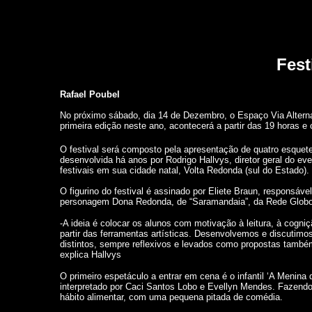
Fest
Rafael Poubel
No próximo sábado, dia 14 de Dezembro, o Espaço Via Alternat
primeira edição neste ano, acontecerá a partir das 19 horas e
O festival será composto pela apresentação de quatro esquet
desenvolvida há anos por Rodrigo Hallvys, diretor geral do eve
festivais em sua cidade natal, Volta Redonda (sul do Estado).
O figurino do festival é assinado por Eliete Braun, responsáv
personagem Dona Redonda, de “Saramandaia”, da Rede Globo
-A ideia é colocar os alunos com motivação à leitura, à cogni
partir das ferramentas artísticas. Desenvolvemos e discutim
distintos, sempre reflexivos e levados como propostas também
explica Hallvys
O primeiro espetáculo a entrar em cena é o infantil ‘A Menina
interpretado por Caci Santos Lobo e Evellyn Mendes. Fazendo
hábito alimentar, com uma pequena pitada de comédia.